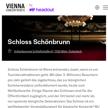
Schloss Schönbrunn
Schönbrunner Schloßstraße 47, 1130 Wien, Österreich
Schloss Schönbrunn ist Wiens krönendes Juwel, wenn es um
Touristenattraktionen geht. Mit über 3 Millionen Besuchern
pro Jahr gehört das Jagdschloss, das zur königlichen
Sommerresidenz umfunktioniert wurde, heute zum
Weltkulturerbe. Einige Räume des Schlosses sind für die
Öffentlichkeit zugänglich, und der Ort bietet viel mehr als
nur opulente königliche Dekorationen: Das Schloss ist ein
weltbekannter Veranstaltungsort für klassische Konzerte! Wir