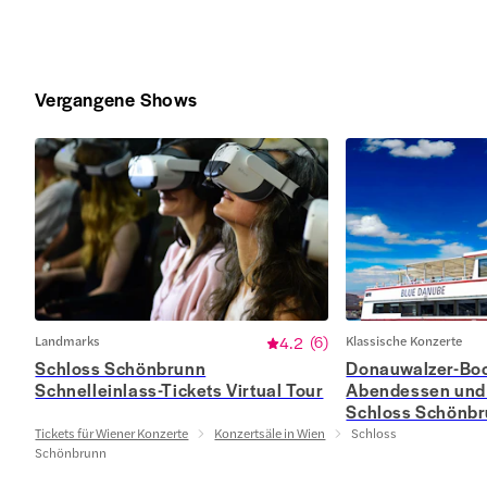
Vergangene Shows
Landmarks
4.2
(
6
)
Klassische Konzerte
Schloss Schönbrunn
Donauwalzer-Boo
Schnelleinlass-Tickets Virtual Tour
Abendessen und 
Schloss Schönb
Tickets für Wiener Konzerte
Konzertsäle in Wien
Schloss
Schönbrunn