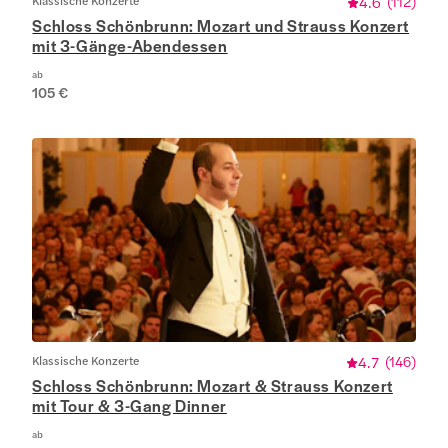
Klassische Konzerte
4.6
(
112
)
Schloss Schönbrunn: Mozart und Strauss Konzert
mit 3-Gänge-Abendessen
ab
105 €
Klassische Konzerte
4.7
(
146
)
Schloss Schönbrunn: Mozart & Strauss Konzert
mit Tour & 3-Gang Dinner
ab